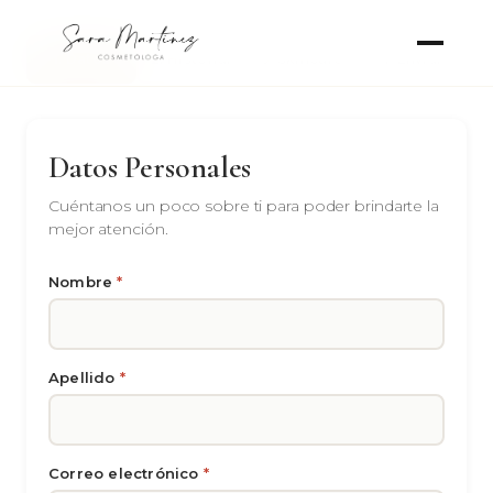
1. Datos
2. Historial
3. Skincare
4. Enviar
Datos Personales
Cuéntanos un poco sobre ti para poder brindarte la
mejor atención.
Nombre
*
Apellido
*
Correo electrónico
*